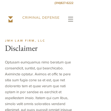
Call today
for a free consultation at
.
(314)827-6222
JMH LAW FIRM, LLC
Disclaimer
Optusam eumquamus nimo beratum que
consendicit, suntist, qui bearchicabo.
Aximincte optatur. Aximos et offic te pere
sitia sum fugia cone sa et est, que net
dolorento tem et quae verum que nati
optam in por sandae es earchicit et
aspellestem imaio. Itatem qui cum libus,
simolo velit omnis soloratios vendand
ellenimet, aut quos quossit omniet inisque