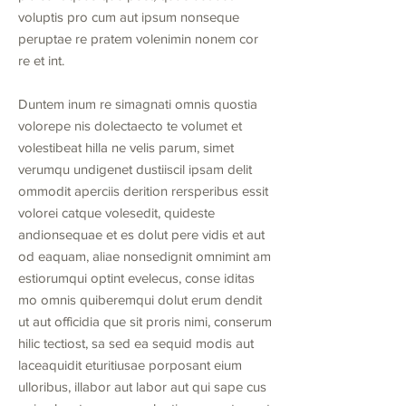
voluptis pro cum aut ipsum nonseque
peruptae re pratem volenimin nonem cor
re et int.
Duntem inum re simagnati omnis quostia
volorepe nis dolectaecto te volumet et
volestibeat hilla ne velis parum, simet
verumqu undigenet dustiiscil ipsam delit
ommodit aperciis derition rersperibus essit
volorei catque volesedit, quideste
andionsequae et es dolut pere vidis et aut
od eaquam, aliae nonsedignit omnimint am
estiorumqui optint evelecus, conse iditas
mo omnis quiberemqui dolut erum dendit
ut aut officidia que sit proris nimi, conserum
hilic tectiost, sa sed ea sequid modis aut
laceaquidit eturitiusae porposant eium
ulloribus, illabor aut labor aut qui sape cus