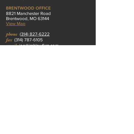
BRENTWOOD OFFICE
8821 Manchester Road
Brentwood, MO 63144
View Map
phone
(314) 827-6222
fax
(314) 787-6105
email
joe@jmhlawfirm.com
READ MY REVIEWS
AVVO