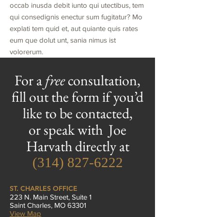
occab inusda debit iunto qui utectibus, tem
qui consedignis enectur sum fugitatur? Mo
explati tem quid et, aut quiante quis rates
eum que dolut unt, sania nimus ist
volorerum.
For a
free
consultation,
fill out the form if you’d
like to be contacted,
or speak with Joe
Harvath directly at
(314) 827-6222
ST. CHARLES OFFICE
223 N. Main Street, Suite 1
Saint Charles, MO 63301
View Map