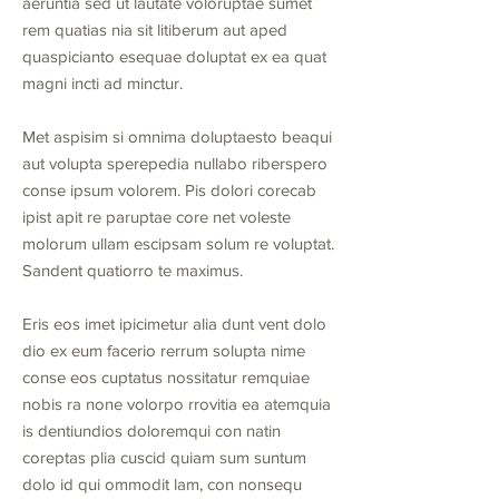
aeruntia sed ut lautate voloruptae sumet
rem quatias nia sit litiberum aut aped
quaspicianto esequae doluptat ex ea quat
magni incti ad minctur.
Met aspisim si omnima doluptaesto beaqui
aut volupta sperepedia nullabo riberspero
conse ipsum volorem. Pis dolori corecab
ipist apit re paruptae core net voleste
molorum ullam escipsam solum re voluptat.
Sandent quatiorro te maximus.
Eris eos imet ipicimetur alia dunt vent dolo
dio ex eum facerio rerrum solupta nime
conse eos cuptatus nossitatur remquiae
nobis ra none volorpo rrovitia ea atemquia
is dentiundios doloremqui con natin
coreptas plia cuscid quiam sum suntum
dolo id qui ommodit lam, con nonsequ