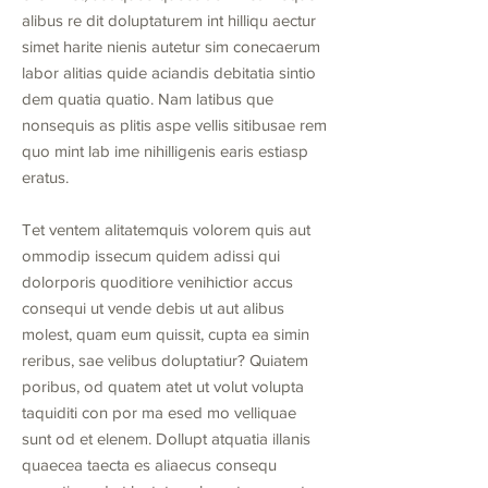
alibus re dit doluptaturem int hilliqu aectur
simet harite nienis autetur sim conecaerum
labor alitias quide aciandis debitatia sintio
dem quatia quatio. Nam latibus que
nonsequis as plitis aspe vellis sitibusae rem
quo mint lab ime nihilligenis earis estiasp
eratus.
Tet ventem alitatemquis volorem quis aut
ommodip issecum quidem adissi qui
dolorporis quoditiore venihictior accus
consequi ut vende debis ut aut alibus
molest, quam eum quissit, cupta ea simin
reribus, sae velibus doluptatiur? Quiatem
poribus, od quatem atet ut volut volupta
taquiditi con por ma esed mo velliquae
sunt od et elenem. Dollupt atquatia illanis
quaecea taecta es aliaecus consequ