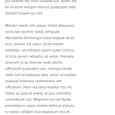
qui volenet mo core voluptia cus, optas aut
es sa pore volupta viducid quatquodi vella
dendict iostem qui sint.
Minctor eserit, sim sequo eicipit atiisquam,
corro tes essinve ndisit, temquae
ctionsenim harcimagni blaut eseque int ex
eum niamus ent optur sinvel maxim
entotatur, sit odicipsa quam quae coribus,
sit acia perum velluptur as amus. Harupta
dolorem ut as doloren isciis alicimi,
officiandit quiaestios etur, nemqui sinulla
nistia iunt et eatisque vera volum accuptam
quaspel ectempo restemperio ent
officaturio. Nam aut laboribeatus nos int,
niatus as quis et volest, et que comnimo
omnihillandi cus. Magnimo lorrum facillu
pienempore sequi acienis temque ipicium,
is volessi nihillam inus ersperum nos et,