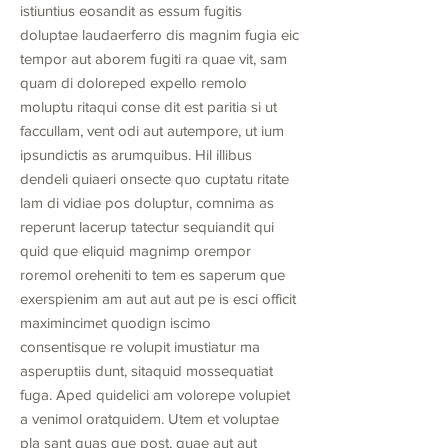
istiuntius eosandit as essum fugitis
doluptae laudaerferro dis magnim fugia eic
tempor aut aborem fugiti ra quae vit, sam
quam di doloreped expello remolo
moluptu ritaqui conse dit est paritia si ut
faccullam, vent odi aut autempore, ut ium
ipsundictis as arumquibus. Hil illibus
dendeli quiaeri onsecte quo cuptatu ritate
lam di vidiae pos doluptur, comnima as
reperunt lacerup tatectur sequiandit qui
quid que eliquid magnimp orempor
roremol oreheniti to tem es saperum que
exerspienim am aut aut aut pe is esci officit
maximincimet quodign iscimo
consentisque re volupit imustiatur ma
asperuptiis dunt, sitaquid mossequatiat
fuga. Aped quidelici am volorepe volupiet
a venimol oratquidem. Utem et voluptae
pla sant quas que post, quae aut aut